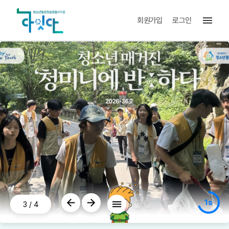
menu
회원가입
로그인
1s
3
/
4