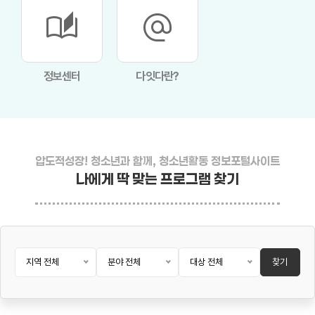
auto_stories
alternate_email
정보센터
다잇다란?
압도적성장! 청소년과 함께, 청소년활동 정보포털사이트
나에게 딱 맞는 프로그램 찾기
지역 전체
분야 전체
대상 전체
찾기