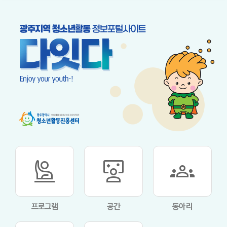
person_raised_hand
interactive_space
groups
프로그램
공간
동아리