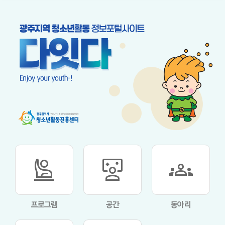
person_raised_hand
interactive_space
groups
프로그램
공간
동아리