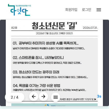
menu
회원가입
로그인
3s
2
/
4