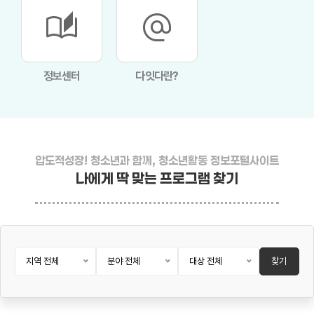
auto_stories
alternate_email
정보센터
다잇다란?
압도적성장! 청소년과 함께, 청소년활동 정보포털사이트
나에게 딱 맞는 프로그램 찾기
지역 전체
분야 전체
대상 전체
찾기