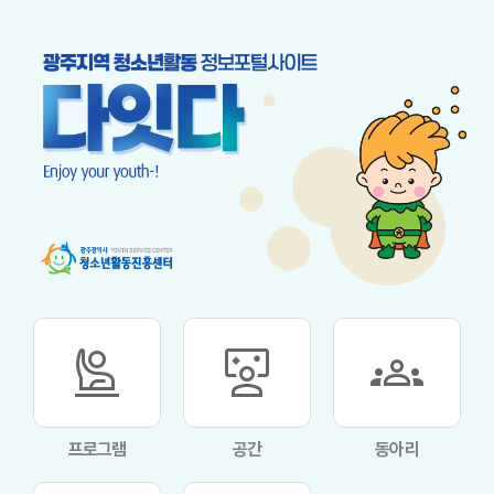
person_raised_hand
interactive_space
groups
프로그램
공간
동아리