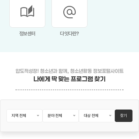
auto_stories
alternate_email
정보센터
다잇다란?
압도적성장! 청소년과 함께, 청소년활동 정보포털사이트
나에게 딱 맞는 프로그램 찾기
지역 전체
분야 전체
대상 전체
찾기