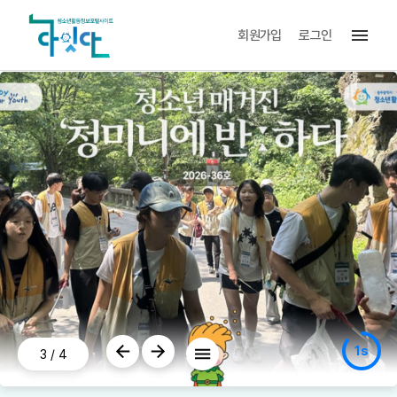
menu
회원가입
로그인
1s
3
/
4