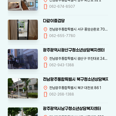
location_on
전남광주통합특별시 남구 화산로 32 2
mobile
062-674-8507
다같이즐겁당
location_on
전남광주통합특별시 서구 풍암순환로 70 남양현대아파트 관리동 3층
mobile
062-655-7780
광주광역시광산구청소년상담복지센터
location_on
전남광주통합특별시 광산구 무진대로 246-7 2
mobile
062-943-1388
전남광주통합특별시 북구청소년상담복지센
location_on
전남광주통합특별시 북구 대천로 86 1
mobile
062-268-1388
광주광역시남구청소년상담복지센터