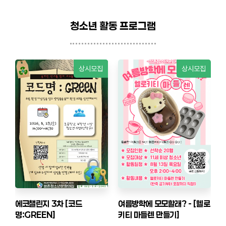
청소년 활동 프로그램
상시모집
상시모집
에코챌린지 3차 [코드
여름방학에 모모할래? - [헬로
명:GREEN]
키티 마들렌 만들기]