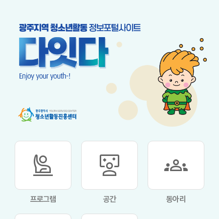
person_raised_hand
interactive_space
groups
프로그램
공간
동아리