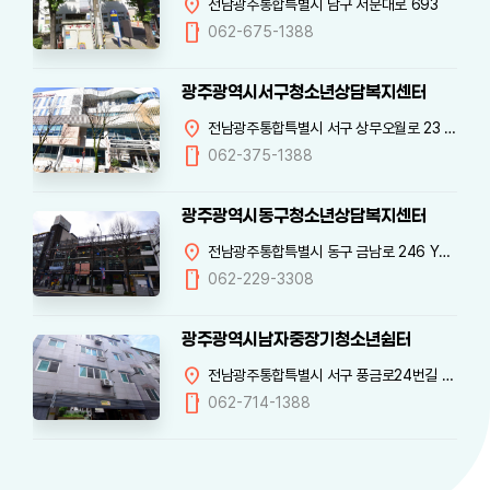
location_on
전남광주통합특별시 남구 서문대로 693
mobile
062-675-1388
광주광역시서구청소년상담복지센터
location_on
전남광주통합특별시 서구 상무오월로 23 서구청소년꿈누리센터 3
mobile
062-375-1388
광주광역시동구청소년상담복지센터
location_on
전남광주통합특별시 동구 금남로 246 YMCA 3
mobile
062-229-3308
광주광역시남자중장기청소년쉼터
location_on
전남광주통합특별시 서구 풍금로24번길 5-1 풍암빌 404
mobile
062-714-1388