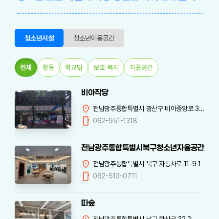
청소년시설
청소년이용공간
전체
활동
학교밖
보호·복지
자율공간
비아작당
location_on
전남광주통합특별시 광산구 비아중앙로 30 참좋은약국 2층
mobile
062-951-1318
전남광주통합특별시북구청소년자율공간 재미
location_on
전남광주통합특별시 북구 자동차로 11-9 1
mobile
062-513-0711
따숲