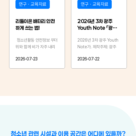
연구ㆍ교육자료
연구ㆍ교육자료
리튬이온 배터리 안전
2026년 3차 광주
하게 쓰는 법!
Youth Note 「광주
청소년활동 참여 실태
청소년활동 안전정보 무더
2026년 3차 광주 Youth
및 요구조사
위와 함께 비가 자주 내리
Note가. 제작주제: 광주
Chapter 3…
는 요즘, 건강과 ..
청소년활동 참여 실태 및 ..
2026-07-23
2026-07-22
청소년 관련 시설과 이용 공간은 어디에 있을까?