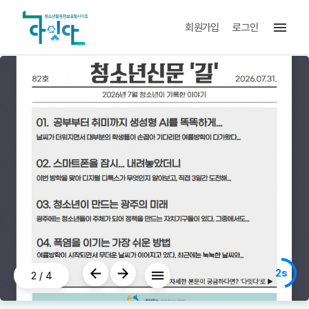
menu
회원가입
로그인
2s
2
/
4