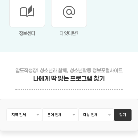
auto_stories
alternate_email
정보센터
다잇다란?
압도적성장! 청소년과 함께, 청소년활동 정보포털사이트
나에게 딱 맞는 프로그램 찾기
지역 전체
분야 전체
대상 전체
찾기